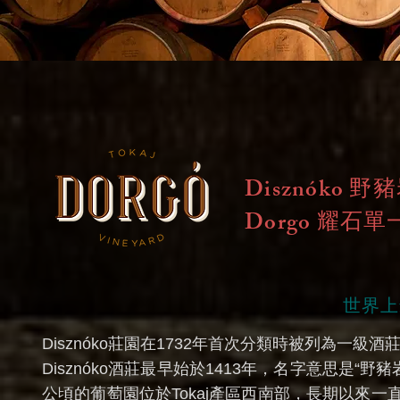
Disznóko 
Dorgo 耀石單
世界上
Disznóko莊園在1732年首次分類時被列為一級
Disznóko酒莊最早始於1413年，名字意思是
公頃的葡萄園位於Tokaj產區西南部，長期以來一