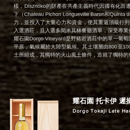
樣，Disznóko的財產在共產主義時代因國有化而遭受
下（Chateau Pichon Longueville Baron和
力，並投入了大量心力和資金，使其重返頂級行列。202
入選酒莊，且入選多間米其林餐廳酒單，深受專業
耀石園Dorgo Vineyard是野豬岩酒莊中的單
平原，氣候屬於大陸型氣候。其土壤層由800至10
土所組成，其獨特的火山風土條件，造就了獨特的
耀石園 托卡伊 遲摘
Dorgo Tokaji Late Ha