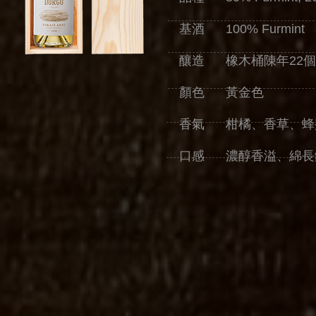
基酒 100% Furmint
釀造 橡木桶陳年22個月
顏色 黃金色
香氣 柑橘、香草、蜂
口感 濃醇香溢、綿長