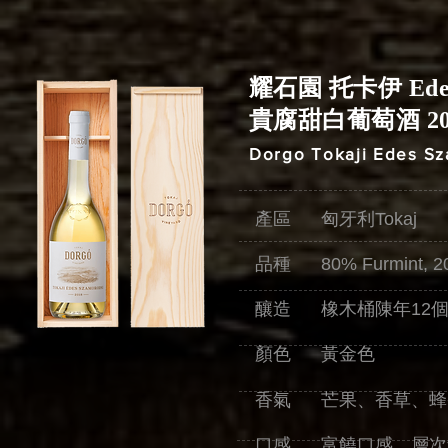
耀石園 托卡伊 Edes 
貴腐甜白葡萄酒 20
Dorgo Tokaji Edes S
產區 匈牙利Tokaj
品種 80% Furmint, 20
釀造 橡木桶陳年12
顏色 黃金色
香氣 芒果、香草、蜂
口感 富饒口感、層次