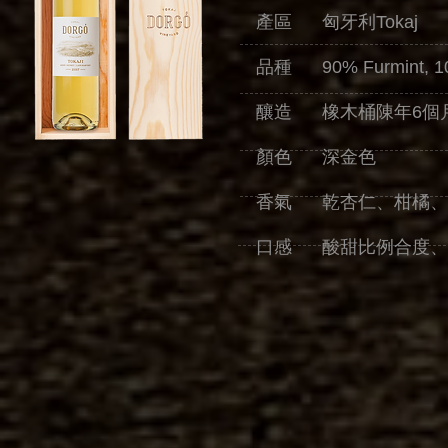
產區 匈牙利Tokaj
品種 90% Furmint, 10
釀造 橡木桶陳年6個
顏色 深金色
香氣 乾杏仁、柑橘、
口感 酸甜比例合度、