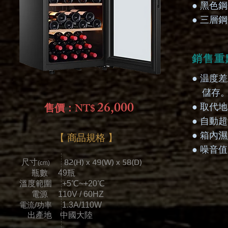
● 黑色
● 三層
銷售重
● 温度
​ 儲存
26,000
售價：NT$
● 取代
● 自動
● 箱內
【 商品規格 】
● 噪音
82(H) x 49(W) x 58(D)
尺寸
(cm)
瓶數 49瓶
溫度範圍 +5℃~+20℃
電源 110V / 60HZ
電流/功率
1.3A/110W
出產地 中國大陸