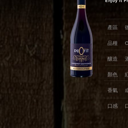
Enjoy it 
產區 
品種 Cab
釀造 
顏色 
香氣 
口感 