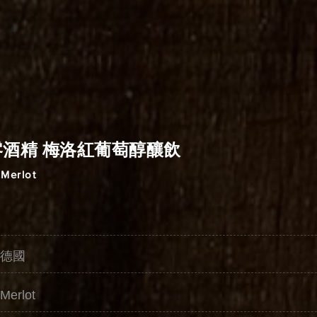
零酒精 梅洛紅葡萄醇釀飲
 Merlot
德國
erlot