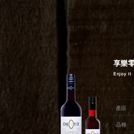
享樂
Enjoy it
產區 
品種 M