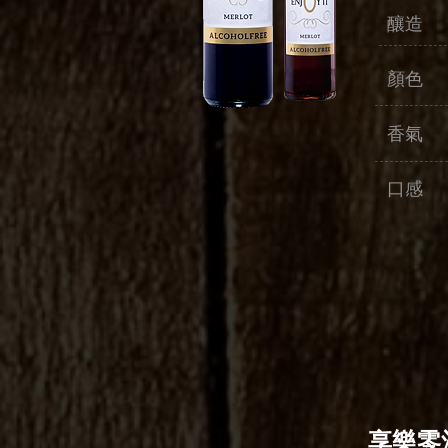
釀造 
顏色 
香氣 
口感 
享樂零