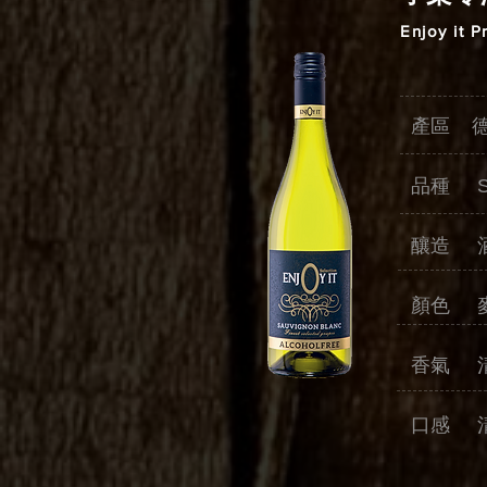
Enjoy it 
產區 
品種 Sau
釀造 
顏色 
香氣 
口感 