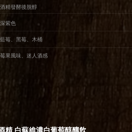
酒精發酵後脫醇
深紫色
藍莓、黑莓、木桶
莓果風味、迷人酒感
酒精 白蘇維濃白葡萄醇釀飲