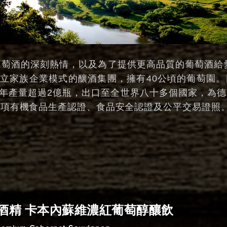
生基於對葡萄酒的深刻熱情，以及為了提供更高品質的葡萄酒給
l成立家族企業模式的釀酒集團，擁有40公頃的葡萄園
，年產量超過2億瓶，出口至全世界八十多個國家，為
多項有機食品生產認證、食品安全認證及公平交易證照
酒精 卡本內蘇維濃紅葡萄醇釀飲